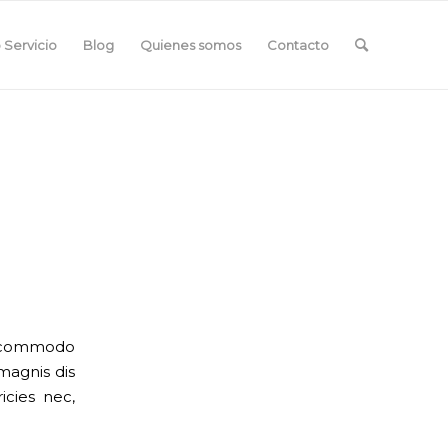
 Servicio
Blog
Quienes somos
Contacto
an commodo
magnis dis
icies nec,