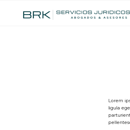
Lorem ips
ligula eg
parturien
pellentes