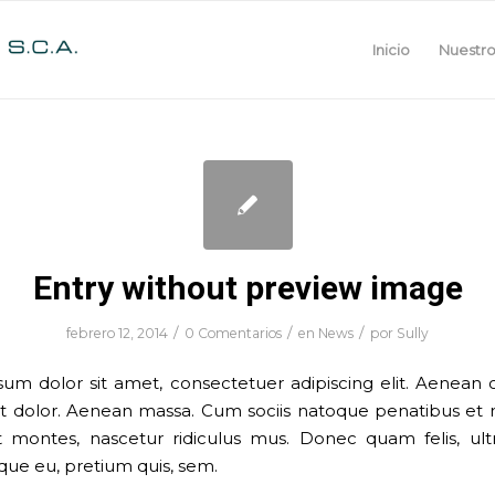
Inicio
Nuestro
Entry without preview image
/
/
/
febrero 12, 2014
0 Comentarios
en
News
por
Sully
um dolor sit amet, consectetuer adipiscing elit. Aene
et dolor. Aenean massa. Cum sociis natoque penatibus et 
t montes, nascetur ridiculus mus. Donec quam felis, ultr
que eu, pretium quis, sem.