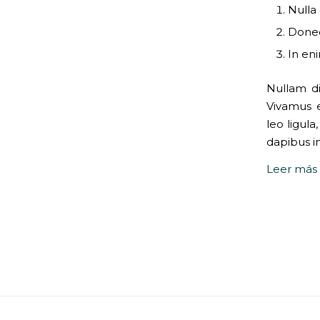
Nulla
Donec 
In eni
Nullam di
Vivamus 
leo ligula
dapibus in,
Leer más