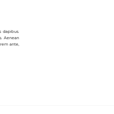
s dapibus.
s. Aenean
lorem ante,