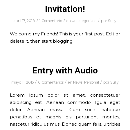
Invitation!
/
/
/
abril 17, 2018
1 Comentario
en
Uncategorized
por
Sully
Welcome my Friends! This is your first post. Edit or
delete it, then start blogging!
Entry with Audio
/
/
/
mayo 11, 2015
0 Comentarios
en
News
,
Personal
por
Sully
Lorem ipsum dolor sit amet, consectetuer
adipiscing elit. Aenean commodo ligula eget
dolor. Aenean massa. Cum sociis natoque
penatibus et magnis dis parturient montes,
nascetur ridiculus mus. Donec quam felis, ultricies