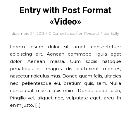
Entry with Post Format
«Video»
/
/
/
diciembre 24, 2013
0 Comentarios
en
Personal
por
Sully
Lorem ipsum dolor sit amet, consectetuer
adipiscing elit. Aenean commodo ligula eget
dolor. Aenean massa. Cum sociis natoque
penatibus et magnis dis parturient montes,
nascetur ridiculus mus. Donec quam felis, ultricies
nec, pellentesque eu, pretium quis, sem. Nulla
consequat massa quis enim. Donec pede justo,
fringilla vel, aliquet nec, vulputate eget, arcu. In
enim justo, […]