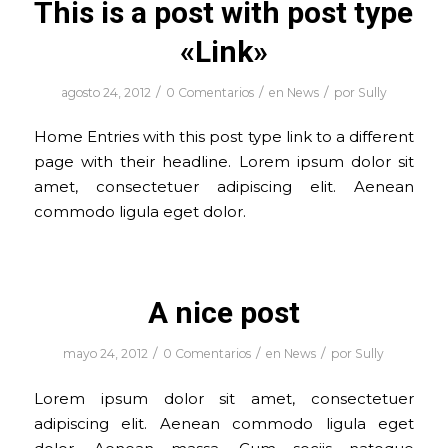
This is a post with post type
«Link»
/
/
/
agosto 24, 2012
0 Comentarios
en
News
por
Sully
Home Entries with this post type link to a different
page with their headline. Lorem ipsum dolor sit
amet, consectetuer adipiscing elit. Aenean
commodo ligula eget dolor.
A nice post
/
/
/
mayo 24, 2012
0 Comentarios
en
News
por
Sully
Lorem ipsum dolor sit amet, consectetuer
adipiscing elit. Aenean commodo ligula eget