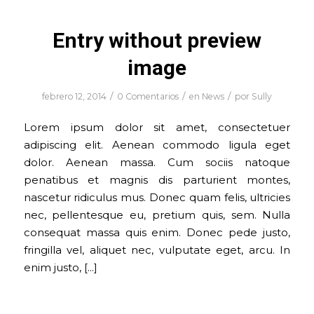
Entry without preview
image
/
/
/
febrero 12, 2014
0 Comentarios
en
News
por
Sully
Lorem ipsum dolor sit amet, consectetuer
adipiscing elit. Aenean commodo ligula eget
dolor. Aenean massa. Cum sociis natoque
penatibus et magnis dis parturient montes,
nascetur ridiculus mus. Donec quam felis, ultricies
nec, pellentesque eu, pretium quis, sem. Nulla
consequat massa quis enim. Donec pede justo,
fringilla vel, aliquet nec, vulputate eget, arcu. In
enim justo, […]