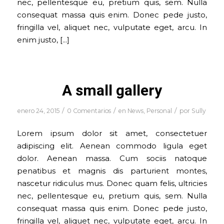
nec, pellentesque eu, pretium quis, sem. Nulla
consequat massa quis enim. Donec pede justo,
fringilla vel, aliquet nec, vulputate eget, arcu. In
enim justo, […]
A small gallery
/
/
/
enero 24, 2015
0 Comentarios
en
News
,
Personal
por
Sully
Lorem ipsum dolor sit amet, consectetuer
adipiscing elit. Aenean commodo ligula eget
dolor. Aenean massa. Cum sociis natoque
penatibus et magnis dis parturient montes,
nascetur ridiculus mus. Donec quam felis, ultricies
nec, pellentesque eu, pretium quis, sem. Nulla
consequat massa quis enim. Donec pede justo,
fringilla vel, aliquet nec, vulputate eget, arcu. In