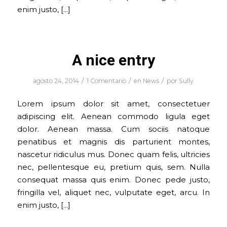
enim justo, […]
A nice entry
/
/
/
agosto 24, 2014
1 Comentario
en
News
por
Sully
Lorem ipsum dolor sit amet, consectetuer
adipiscing elit. Aenean commodo ligula eget
dolor. Aenean massa. Cum sociis natoque
penatibus et magnis dis parturient montes,
nascetur ridiculus mus. Donec quam felis, ultricies
nec, pellentesque eu, pretium quis, sem. Nulla
consequat massa quis enim. Donec pede justo,
fringilla vel, aliquet nec, vulputate eget, arcu. In
enim justo, […]