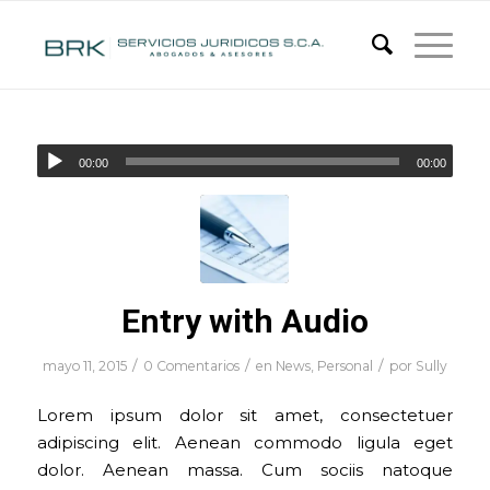
00:00
00:00
Entry with Audio
/
/
/
mayo 11, 2015
0 Comentarios
en
News
,
Personal
por
Sully
Lorem ipsum dolor sit amet, consectetuer
adipiscing elit. Aenean commodo ligula eget
dolor. Aenean massa. Cum sociis natoque