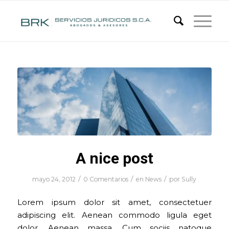
A nice post
/
/
/
mayo 24, 2012
0 Comentarios
en
News
por
Sully
Lorem ipsum dolor sit amet, consectetuer
adipiscing elit. Aenean commodo ligula eget
dolor. Aenean massa. Cum sociis natoque